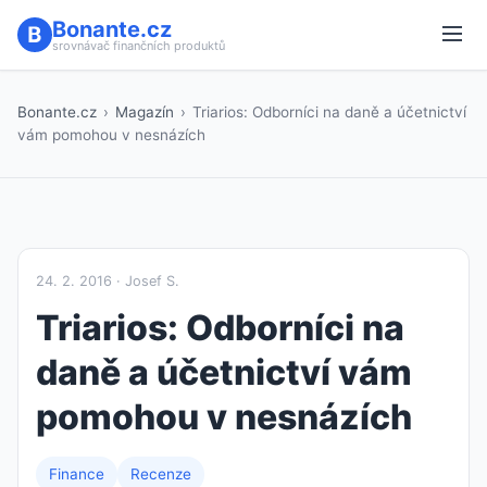
Bonante.cz
srovnávač finančních produktů
Bonante.cz
›
Magazín
›
Triarios: Odborníci na daně a účetnictví
vám pomohou v nesnázích
24. 2. 2016 · Josef S.
Triarios: Odborníci na
daně a účetnictví vám
pomohou v nesnázích
Finance
Recenze