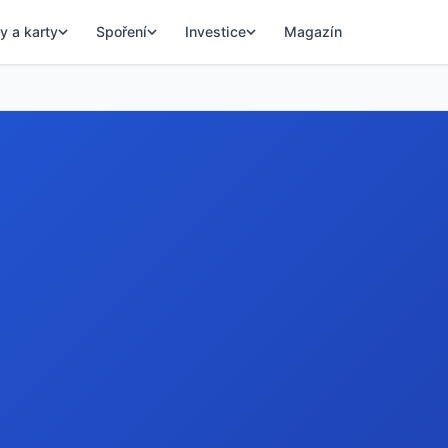
y a karty
Spoření
Investice
Magazín