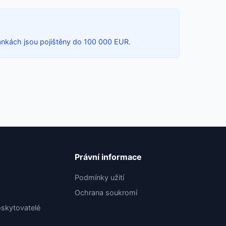
bankách jsou pojištěny do 100 000 EUR.
Právní informace
Podmínky užití
Ochrana soukromí
skytovatelé