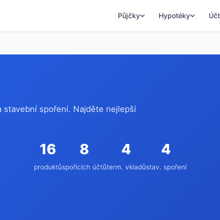
Půjčky
Hypotéky
Účt
a stavební spoření. Najděte nejlepší
16
8
4
4
produktů
spořicích účtů
term. vkladů
stav. spoření