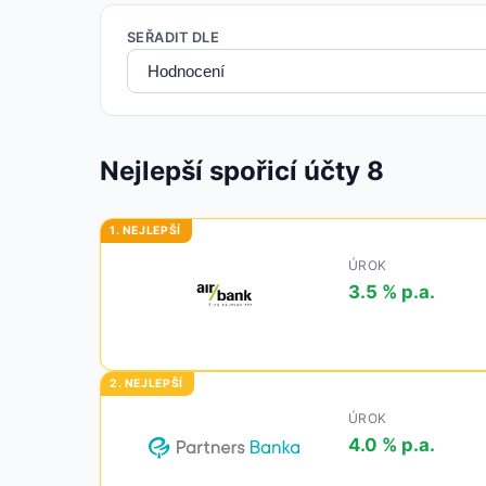
SEŘADIT DLE
Nejlepší spořicí účty
8
ÚROK
3.5 % p.a.
ÚROK
4.0 % p.a.