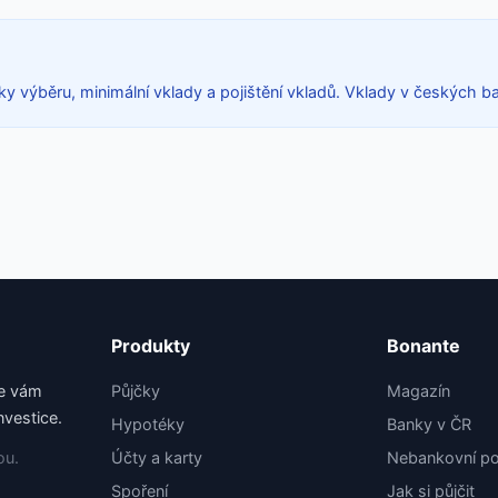
ky výběru, minimální vklady a pojištění vkladů. Vklady v českých 
Produkty
Bonante
me vám
Půjčky
Magazín
nvestice.
Hypotéky
Banky v ČR
ou.
Účty a karty
Nebankovní po
Spoření
Jak si půjčit