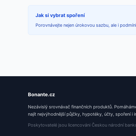
Jak si vybrat spoření
Porovnávejte nejen úrokovou sazbu, ale i podmín
Bonante.cz
Nezávislý srovnávač finančních produktů. Pomáhá
najít nejvýhodnější půjčky, hypotéky, účty, spoření i i
Poskytovatelé jsou licencováni Českou národní bank