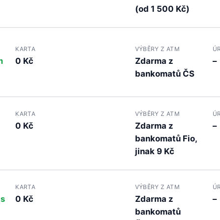
(od 1 500 Kč)
KARTA
VÝBĚRY Z ATM
Ú
m
0 Kč
Zdarma z
–
bankomatů ČS
KARTA
VÝBĚRY Z ATM
Ú
0 Kč
Zdarma z
–
bankomatů Fio,
jinak 9 Kč
KARTA
VÝBĚRY Z ATM
Ú
 s
0 Kč
Zdarma z
–
bankomatů