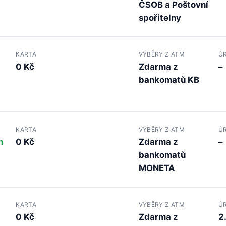
ČSOB a Poštovní
spořitelny
KARTA
VÝBĚRY Z ATM
Ú
0 Kč
Zdarma z
–
bankomatů KB
KARTA
VÝBĚRY Z ATM
Ú
m
0 Kč
Zdarma z
–
bankomatů
MONETA
KARTA
VÝBĚRY Z ATM
Ú
0 Kč
Zdarma z
2