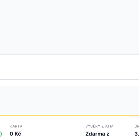
KARTA
VÝBĚRY Z ATM
Ú
)
0 Kč
Zdarma z
3