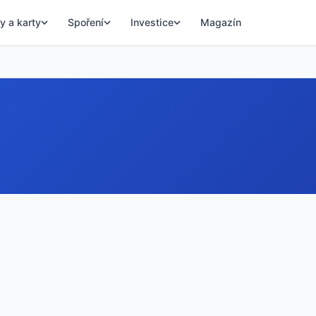
y a karty
Spoření
Investice
Magazín