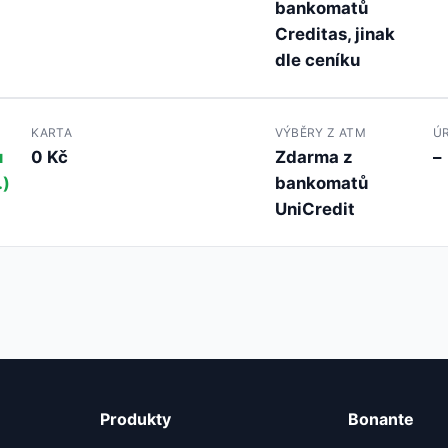
bankomatů
Creditas, jinak
dle ceníku
KARTA
VÝBĚRY Z ATM
Ú
u
0 Kč
Zdarma z
–
.)
bankomatů
UniCredit
Produkty
Bonante