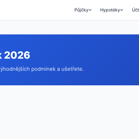
Půjčky
Hypotéky
Účt
k 2026
 výhodnějších podmínek a ušetřete.