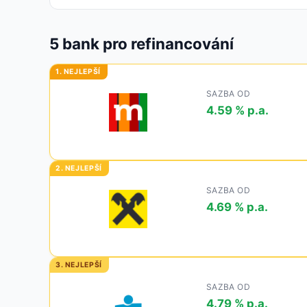
5
bank pro refinancování
SAZBA OD
4.59 % p.a.
SAZBA OD
4.69 % p.a.
SAZBA OD
4.79 % p.a.