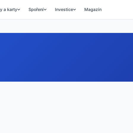
y a karty
Spoření
Investice
Magazín