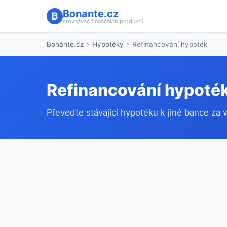
Bonante.cz
srovnávač finančních produktů
Bonante.cz
›
Hypotéky
›
Refinancování hypoték
Refinancování hypoté
Převeďte stávající hypotéku k jiné bance za