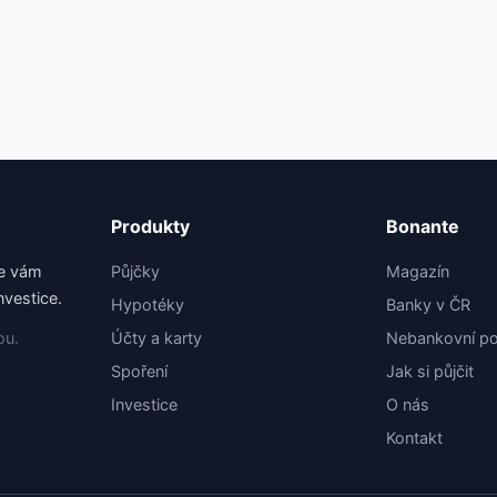
Produkty
Bonante
me vám
Půjčky
Magazín
nvestice.
Hypotéky
Banky v ČR
ou.
Účty a karty
Nebankovní po
Spoření
Jak si půjčit
Investice
O nás
Kontakt