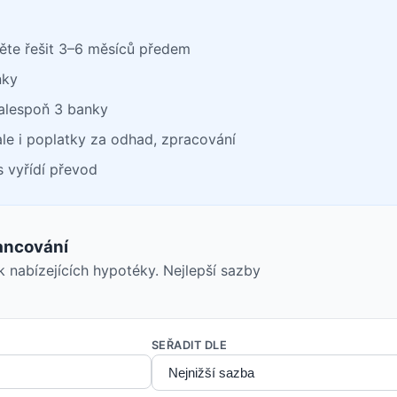
ěte řešit 3–6 měsíců předem
nky
alespoň 3 banky
ale i poplatky za odhad, zpracování
 vyřídí převod
ancování
k nabízejících hypotéky. Nejlepší sazby
SEŘADIT DLE