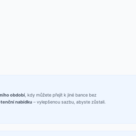
čního období
, kdy můžete přejít k jiné bance bez
etenční nabídku
– vylepšenou sazbu, abyste zůstali.