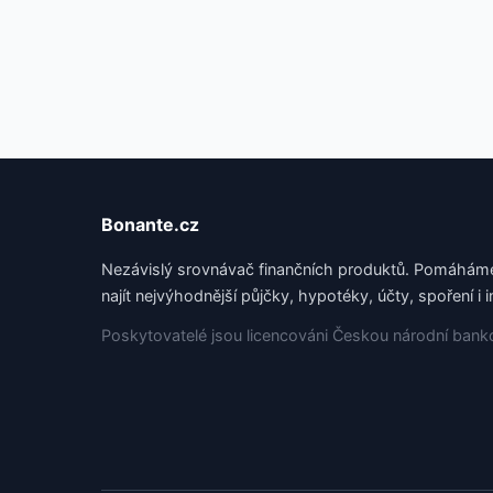
Bonante.cz
Nezávislý srovnávač finančních produktů. Pomáhá
najít nejvýhodnější půjčky, hypotéky, účty, spoření i i
Poskytovatelé jsou licencováni Českou národní bank