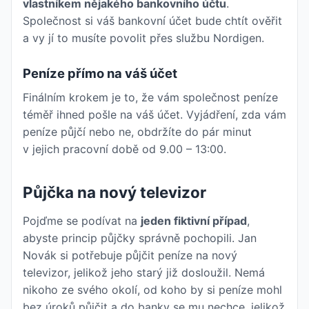
vlastníkem nějakého bankovního účtu
.
Společnost si váš bankovní účet bude chtít ověřit
a vy jí to musíte povolit přes službu Nordigen.
Peníze přímo na váš účet
Finálním krokem je to, že vám společnost peníze
téměř ihned pošle na váš účet. Vyjádření, zda vám
peníze půjčí nebo ne, obdržíte do pár minut
v jejich pracovní době od 9.00 – 13:00.
Půjčka na nový televizor
Pojďme se podívat na
jeden fiktivní případ
,
abyste princip půjčky správně pochopili. Jan
Novák si potřebuje půjčit peníze na nový
televizor, jelikož jeho starý již dosloužil. Nemá
nikoho ze svého okolí, od koho by si peníze mohl
bez úroků půjčit a do banky se mu nechce, jelikož