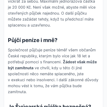
víckrát za sebou. Maximální jednorázová částka
je 20 000 Kč. Není však možné, abyste měli více
otevřených půjček najednou. O další půjčku
můžete zažádat tehdy, když tu předchozí máte
splacenou a uzavřenou.
Půjčí peníze i mně?
Společnost půjčuje peníze téměř všem občanům
České republiky, kterým bylo více jak 18 let a
potřebují pomoci s financemi.
Žádost však může
být zamítnuta
ve chvíli, kdy u této či jiné
společnosti něco nemáte splaceného, jste
v exekuci nebo insolvenci. I další zákonné důvody
mohou vést k tomu, že vám půjčka bude
zamítnuta.
Je Švýcarská půjčka bezpečná?