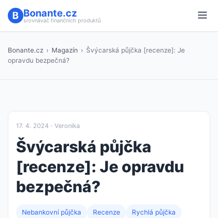
Bonante.cz
srovnávač finančních produktů
Bonante.cz
›
Magazín
›
Švýcarská půjčka [recenze]: Je
opravdu bezpečná?
17. 4. 2024 · Veronika
Švýcarská půjčka
[recenze]: Je opravdu
bezpečná?
Nebankovní půjčka
Recenze
Rychlá půjčka