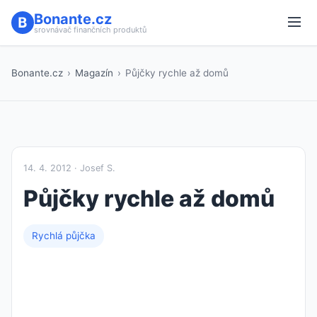
Bonante.cz
srovnávač finančních produktů
Bonante.cz
›
Magazín
›
Půjčky rychle až domů
14. 4. 2012 · Josef S.
Půjčky rychle až domů
Rychlá půjčka