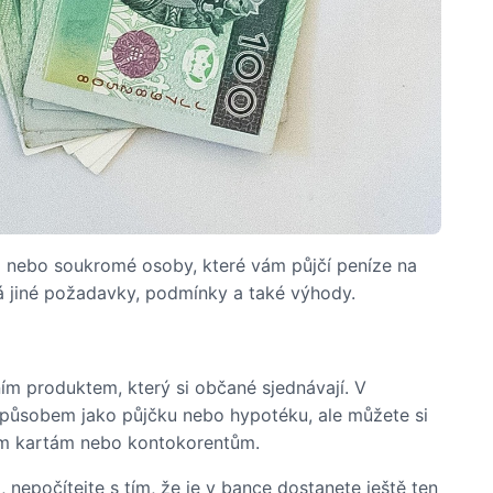
i nebo soukromé osoby, které vám půjčí peníze na
 jiné požadavky, podmínky a také výhody.
ím produktem, který si občané sjednávají. V
způsobem jako půjčku nebo hypotéku, ale můžete si
ním kartám nebo kontokorentům.
nepočítejte s tím, že je v bance dostanete ještě ten