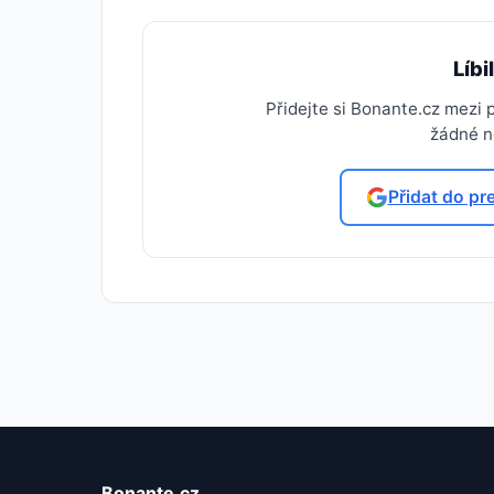
Líbi
Přidejte si Bonante.cz mezi
žádné no
Přidat do pr
Bonante.cz