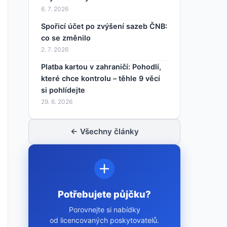
6. 7. 2026
Spořicí účet po zvýšení sazeb ČNB:
co se změnilo
2. 7. 2026
Platba kartou v zahraničí: Pohodlí,
které chce kontrolu – těhle 9 věcí
si pohlídejte
29. 6. 2026
← Všechny články
Potřebujete půjčku?
Porovnejte si nabídky
od licencovaných poskytovatelů.