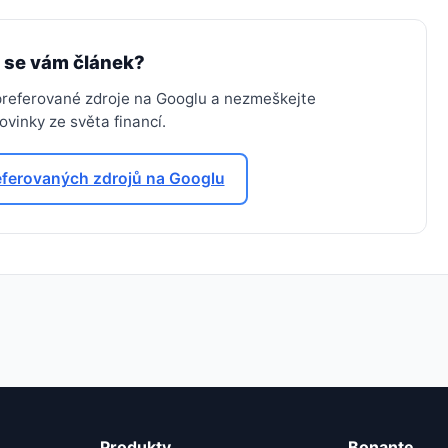
l se vám článek?
 preferované zdroje na Googlu a nezmeškejte
vinky ze světa financí.
eferovaných zdrojů na Googlu
Produkty
Bonante