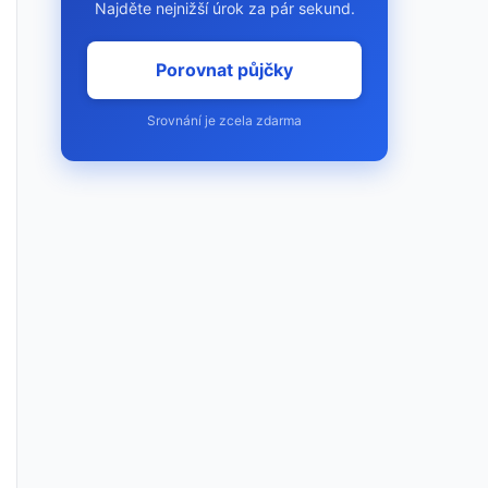
Najděte nejnižší úrok za pár sekund.
Porovnat půjčky
Srovnání je zcela zdarma