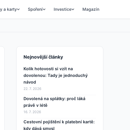
y a karty
Spoření
Investice
Magazín
Nejnovější články
Kolik hotovosti si vzít na
dovolenou: Tady je jednoduchý
návod
22. 7. 2026
Dovolená na splátky: proč láká
právě v létě
16. 7. 2026
Cestovní pojištění k platební kartě:
kdy dává smysl