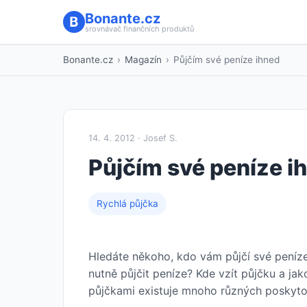
Bonante.cz
srovnávač finančních produktů
Bonante.cz
›
Magazín
›
Půjčím své peníze ihned
14. 4. 2012 · Josef S.
Půjčím své peníze i
Rychlá půjčka
Hledáte někoho, kdo vám půjčí své peníze
nutně půjčit peníze? Kde vzít půjčku a jak
půjčkami existuje mnoho různých poskyto