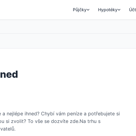
Půjčky
Hypotéky
Účt
hned
 a nejlépe ihned? Chybí vám peníze a potřebujete si
ou si zvolit? To vše se dozvíte zde.Na trhu s
vatelů.