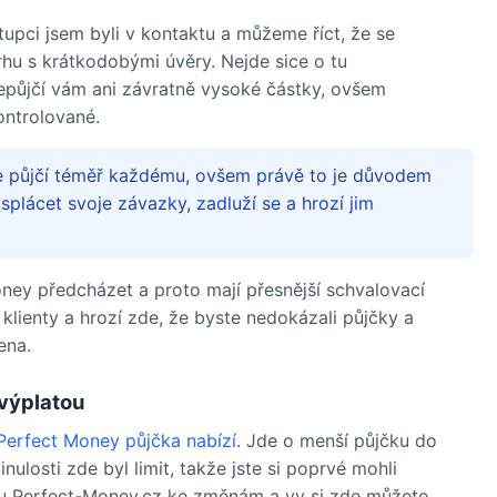
tupci jsem byli v kontaktu a můžeme říct, že se
trhu s krátkodobými úvěry. Nejde sice o tu
epůjčí vám ani závratně vysoké částky, ovšem
ontrolované.
ce půjčí téměř každému, ovšem právě to je důvodem
plácet svoje závazky, zadluží se a hrozí jim
oney předcházet a proto mají přesnější schvalovací
 klienty a hrozí zde, že byste nedokázali půjčky a
ena.
 výplatou
Perfect Money půjčka nabízí
. Jde o menší půjčku do
nulosti zde byl limit, takže jste si poprvé mohli
 u Perfect-Money.cz ke změnám a vy si zde můžete