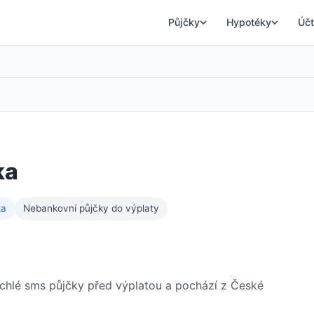
Půjčky
Hypotéky
Účt
ka
ka
Nebankovní půjčky do výplaty
ychlé sms půjčky před výplatou a pochází z České