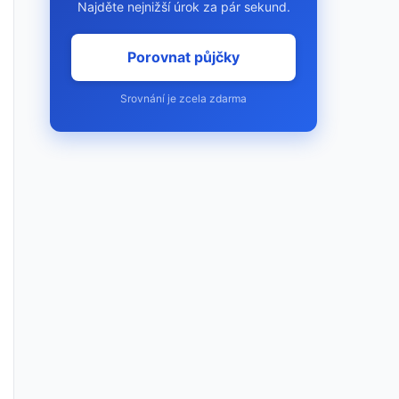
Najděte nejnižší úrok za pár sekund.
Porovnat půjčky
Srovnání je zcela zdarma