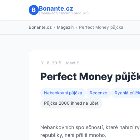
Bonante.cz
srovnávač finančních produktů
Bonante.cz
›
Magazín
›
Perfect Money půjčka
31. 8. 2015 · Josef S.
Perfect Money půjč
Nebankovní půjčka
Recenze
Rychlá půjč
Půjčka 2000 ihned na účet
Nebankovních společností, které nabízí r
republiky, není příliš mnoho.