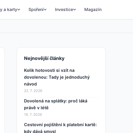
y a karty
Spoření
Investice
Magazín
Nejnovější články
Kolik hotovosti si vzít na
dovolenou: Tady je jednoduchý
návod
22. 7. 2026
Dovolená na splátky: proč láká
právě v létě
16. 7. 2026
Cestovní pojištění k platební kartě:
kdy dává smysl