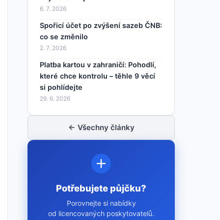
6. 7. 2026
Spořicí účet po zvýšení sazeb ČNB:
co se změnilo
2. 7. 2026
Platba kartou v zahraničí: Pohodlí,
které chce kontrolu – těhle 9 věcí
si pohlídejte
29. 6. 2026
← Všechny články
Potřebujete půjčku?
Porovnejte si nabídky
od licencovaných poskytovatelů.