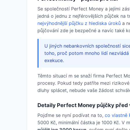
Se společností Perfect Money a jejími zás
jedná o jednu z nejférovějších půjček na 
nejvýhodnější půjčku z hlediska úroků
a n
půjčování zde je bezpečné a navíc také k
U jiných nebankovních společností si
toho, proč potom mnoho lidí nezvládá s
exekuce.
Těmto situací m se snaží firma Perfect M
procesy. Pokud tedy patříte mezi rizikové
dluhy splácet, nebude vaše žádost schvál
Detaily Perfect Money půjčky před
Pojďme se nyní podívat na to,
co vlastně 
5000 Kč, minimální částka je 1000 Kč. V mi
půjčit jen 3000 korun
, ovšem nyní došlo