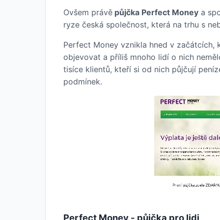
Ovšem právě
půjčka Perfect Money
a spo
ryze česká společnost, která na trhu s n
Perfect Money vznikla hned v začátcích, 
objevovat a příliš mnoho lidí o nich nemě
tisíce klientů, kteří si od nich půjčují p
podmínek.
Perfect Money - půjčka pro lidi