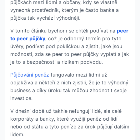
půjčkách mezi lidmi a občany, kdy se vlastně
vynechá prostředník, kterým je často banka a
půjčka tak vychází výhodněji.
V tomto článku bychom se chtěli podívat na
peer
to peer půjčky
, což je odborný termín pro tyto
úvěry, podívat pod pokličkou a zjistit, jaké jsou
možnosti, zda se peer to peer půjčky vyplatí a jak
je to s bezpečností a rizikem podvodu.
Půjčování peněz
fungovalo mezi lidmi už
odjakživa a někteří z nich zjistili, že je to výhodný
business a díky úroku tak můžou zhodnotit svoje
investice.
V dnešní době už takhle nefungují lidé, ale celé
korporáty a banky, které využijí peněz od lidí
nebo od státu a tyto peníze za úrok půjčují dalším
lidem.