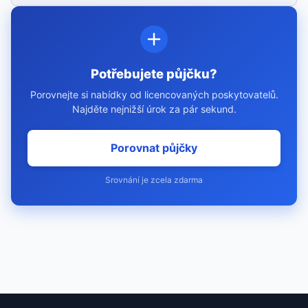
Potřebujete půjčku?
Porovnejte si nabídky od licencovaných poskytovatelů.
Najděte nejnižší úrok za pár sekund.
Porovnat půjčky
Srovnání je zcela zdarma