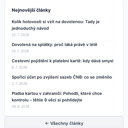
Nejnovější články
Kolik hotovosti si vzít na dovolenou: Tady je
jednoduchý návod
22. 7. 2026
Dovolená na splátky: proč láká právě v létě
16. 7. 2026
Cestovní pojištění k platební kartě: kdy dává smysl
6. 7. 2026
Spořicí účet po zvýšení sazeb ČNB: co se změnilo
2. 7. 2026
Platba kartou v zahraničí: Pohodlí, které chce
kontrolu – těhle 9 věcí si pohlídejte
29. 6. 2026
← Všechny články