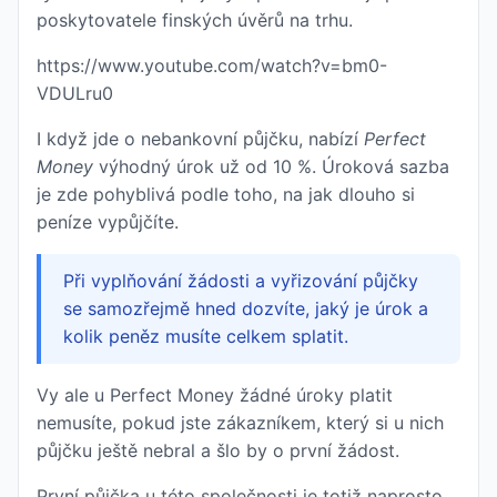
poskytovatele finských úvěrů na trhu.
https://www.youtube.com/watch?v=bm0-
VDULru0
I když jde o nebankovní půjčku, nabízí
Perfect
Money
výhodný úrok už od 10 %. Úroková sazba
je zde pohyblivá podle toho, na jak dlouho si
peníze vypůjčíte.
Při vyplňování žádosti a vyřizování půjčky
se samozřejmě hned dozvíte, jaký je úrok a
kolik peněz musíte celkem splatit.
Vy ale u Perfect Money žádné úroky platit
nemusíte, pokud jste zákazníkem, který si u nich
půjčku ještě nebral a šlo by o první žádost.
První půjčka u této společnosti je totiž naprosto