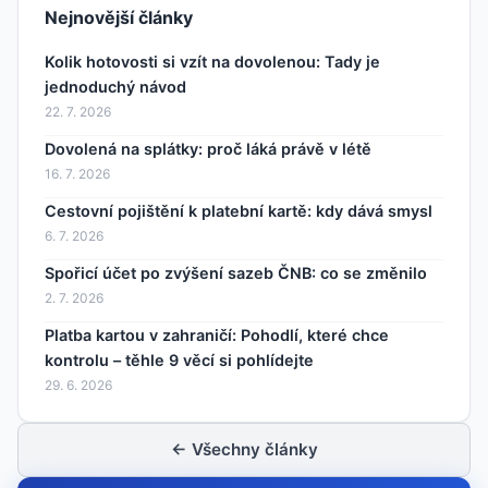
Nejnovější články
Kolik hotovosti si vzít na dovolenou: Tady je
jednoduchý návod
22. 7. 2026
Dovolená na splátky: proč láká právě v létě
16. 7. 2026
Cestovní pojištění k platební kartě: kdy dává smysl
6. 7. 2026
Spořicí účet po zvýšení sazeb ČNB: co se změnilo
2. 7. 2026
Platba kartou v zahraničí: Pohodlí, které chce
kontrolu – těhle 9 věcí si pohlídejte
29. 6. 2026
← Všechny články