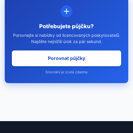
Potřebujete půjčku?
Porovnejte si nabídky od licencovaných poskytovatelů.
Najděte nejnižší úrok za pár sekund.
Porovnat půjčky
Srovnání je zcela zdarma