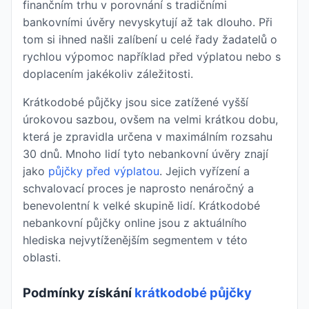
finančním trhu v porovnání s tradičními
bankovními úvěry nevyskytují až tak dlouho. Při
tom si ihned našli zalíbení u celé řady žadatelů o
rychlou výpomoc například před výplatou nebo s
doplacením jakékoliv záležitosti.
Krátkodobé půjčky jsou sice zatížené vyšší
úrokovou sazbou, ovšem na velmi krátkou dobu,
která je zpravidla určena v maximálním rozsahu
30 dnů. Mnoho lidí tyto nebankovní úvěry znají
jako
půjčky před výplatou
. Jejich vyřízení a
schvalovací proces je naprosto nenáročný a
benevolentní k velké skupině lidí. Krátkodobé
nebankovní půjčky online jsou z aktuálního
hlediska nejvytíženějším segmentem v této
oblasti.
Podmínky získání
krátkodobé půjčky