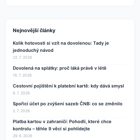
Nejnovější články
Kolik hotovosti si vzít na dovolenou: Tady je
jednoduchý návod
22. 7. 2026
Dovolená na splátky: proč láká právě v létě
16. 7. 2026
Cestovní pojištění k platební kartě: kdy dává smysl
6. 7. 2026
Spořicí účet po zvýšení sazeb ČNB: co se změnilo
2. 7. 2026
Platba kartou v zahraničí: Pohodlí, které chce
kontrolu – těhle 9 věcí si pohlídejte
29. 6. 2026