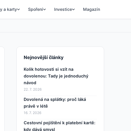
y a karty
Spoření
Investice
Magazín
Nejnovější články
Kolik hotovosti si vzít na
dovolenou: Tady je jednoduchý
návod
22. 7. 2026
Dovolená na splátky: proč láká
právě v létě
16. 7. 2026
Cestovní pojištění k platební kartě:
kdy dává smysl