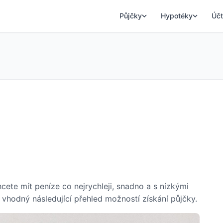
Půjčky
Hypotéky
Účt
ete mít peníze co nejrychleji, snadno a s nízkými
vhodný následující přehled možností získání půjčky.