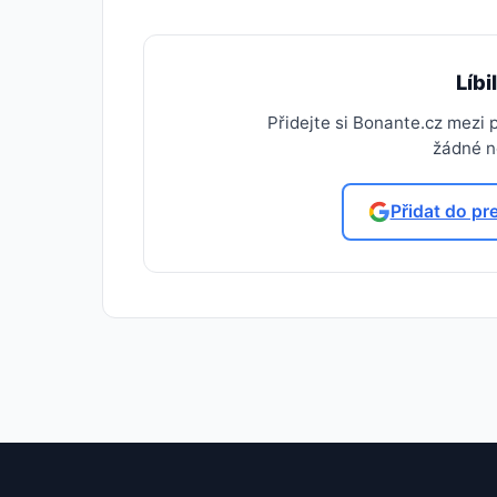
Líbi
Přidejte si Bonante.cz mezi
žádné no
Přidat do pr