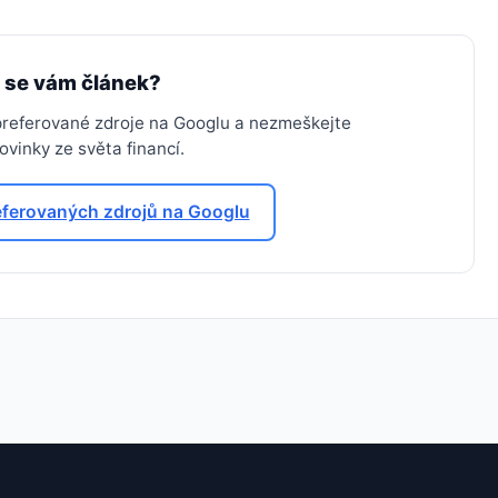
l se vám článek?
 preferované zdroje na Googlu a nezmeškejte
vinky ze světa financí.
eferovaných zdrojů na Googlu