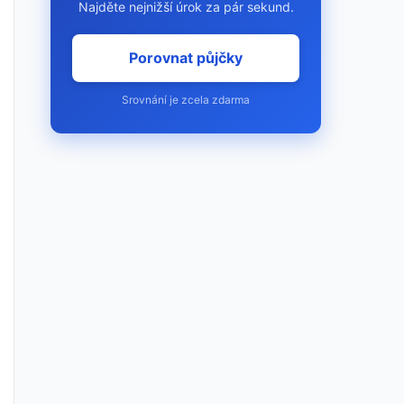
Najděte nejnižší úrok za pár sekund.
Porovnat půjčky
Srovnání je zcela zdarma