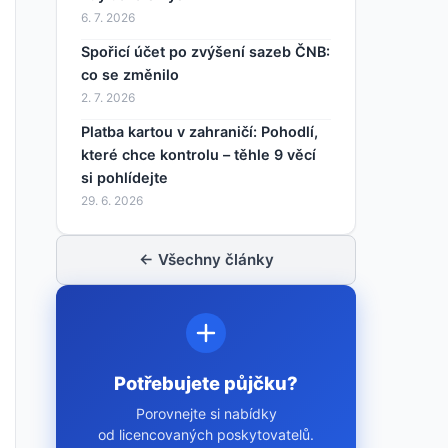
6. 7. 2026
Spořicí účet po zvýšení sazeb ČNB:
co se změnilo
2. 7. 2026
Platba kartou v zahraničí: Pohodlí,
které chce kontrolu – těhle 9 věcí
si pohlídejte
29. 6. 2026
← Všechny články
Potřebujete půjčku?
Porovnejte si nabídky
od licencovaných poskytovatelů.