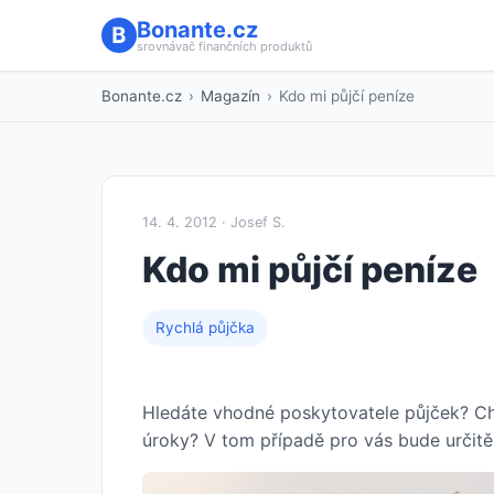
Bonante.cz
srovnávač finančních produktů
Bonante.cz
›
Magazín
›
Kdo mi půjčí peníze
14. 4. 2012 · Josef S.
Kdo mi půjčí peníze
Rychlá půjčka
Hledáte vhodné poskytovatele půjček? Chc
úroky? V tom případě pro vás bude určitě 