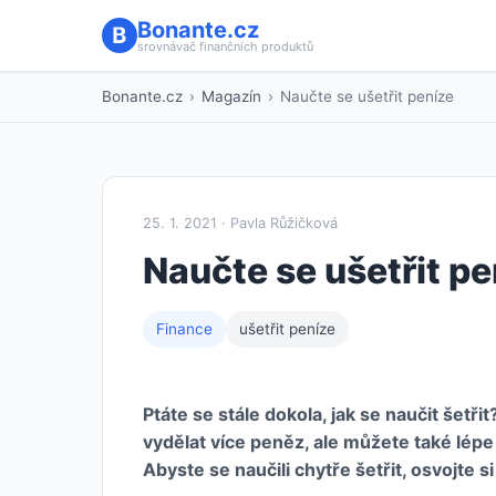
Bonante.cz
srovnávač finančních produktů
Bonante.cz
›
Magazín
›
Naučte se ušetřit peníze
25. 1. 2021 · Pavla Růžičková
Naučte se ušetřit pe
Finance
ušetřit peníze
Ptáte se stále dokola, jak se naučit šetř
vydělat více peněz, ale můžete také lépe 
Abyste se naučili chytře šetřit, osvojte si