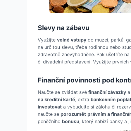
Slevy na zábavu
Využijte
volné vstupy
do muzeí, parků, ga
na určitou slevu, třeba rodinnou nebo stu
zdravotně znevýhodněné. Pak ušetříte na
či divadelní představení. Využijte prvníc
Finanční povinnosti pod kont
Naučte se zvládat své
finanční závazky
a 
na kreditní kartě
, extra
bankovním popla
investovat
a vybudujte si zálohu či rezer
naučte se
porozumět
právním a finanč
peněžního
bonusu
, který nabízí banky a j