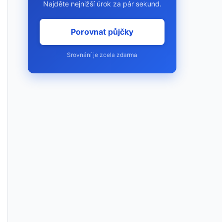
Najděte nejnižší úrok za pár sekund.
Porovnat půjčky
Srovnání je zcela zdarma