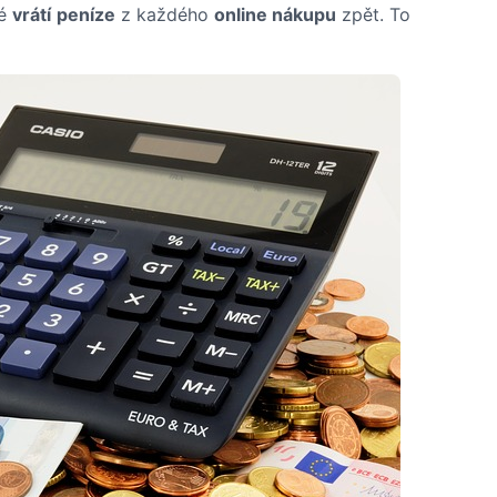
dé
vrátí
peníze
z každého
online nákupu
zpět. To