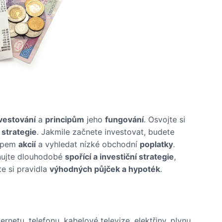
vestování
a
principům
jeho
fungování
. Osvojte si
 strategie
. Jakmile začnete investovat, budete
kupem
akcií
a vyhledat nízké obchodní
poplatky
.
ánujte dlouhodobé
spořící a investiční strategie
,
e si pravidla
výhodných půjček a hypoték
.
rnetu, telefonu, kabelové televize, elektřiny, plynu,