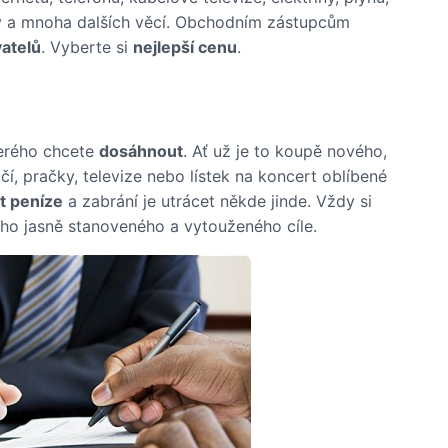
ky a mnoha dalších věcí. Obchodním zástupcům
vatelů
. Vyberte si
nejlepší cenu
.
terého chcete
dosáhnout
. Ať už je to koupě nového,
í, pračky, televize nebo lístek na koncert oblíbené
it peníze
a zabrání je utrácet někde jinde. Vždy si
ého jasně stanoveného a vytouženého cíle.