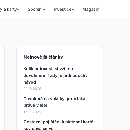
y a karty
Spoření
Investice
Magazín
Nejnovější články
Kolik hotovosti si vzít na
dovolenou: Tady je jednoduchý
návod
22. 7. 2026
Dovolená na splátky: proč láká
právě v létě
16. 7. 2026
Cestovní pojištění k platební kartě:
kdy dává smysl