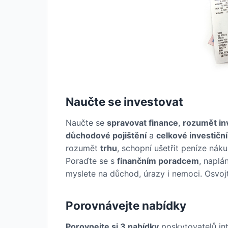
Naučte se investovat
Naučte se
spravovat finance
,
rozumět in
důchodové pojištění
a
celkové investiční
rozumět
trhu
, schopní ušetřit peníze ná
Poraďte se s
finančním poradcem
, napl
myslete na důchod, úrazy i nemoci. Osvojt
Porovnávejte nabídky
Porovnejte si 3 nabídky
poskytovatelů inte