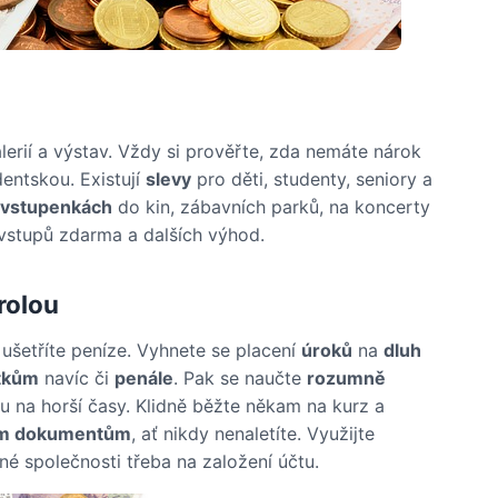
lerií a výstav. Vždy si prověřte, zda nemáte nárok
dentskou. Existují
slevy
pro děti, studenty, seniory a
vstupenkách
do kin, zábavních parků, na koncerty
h vstupů zdarma a dalších výhod.
rolou
ušetříte peníze. Vyhnete se placení
úroků
na
dluh
tkům
navíc či
penále
. Pak se naučte
rozumně
vu na horší časy. Klidně běžte někam na kurz a
ním dokumentům
, ať nikdy nenaletíte. Využijte
iné společnosti třeba na založení účtu.