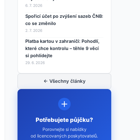
6. 7. 2026
Spořicí účet po zvýšení sazeb ČNB:
co se změnilo
2. 7. 2026
Platba kartou v zahraničí: Pohodlí,
které chce kontrolu – těhle 9 věcí
si pohlídejte
29. 6. 2026
← Všechny články
Potřebujete půjčku?
Porovnejte si nabídky
od licencovaných poskytovatelů.