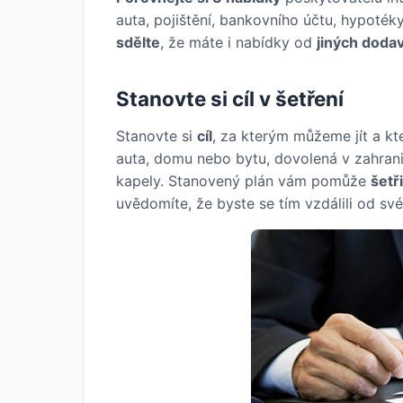
auta, pojištění, bankovního účtu, hypoté
sdělte
, že máte i nabídky od
jiných doda
Stanovte si cíl v šetření
Stanovte si
cíl
, za kterým můžeme jít a k
auta, domu nebo bytu, dovolená v zahranič
kapely. Stanovený plán vám pomůže
šetř
uvědomíte, že byste se tím vzdálili od sv