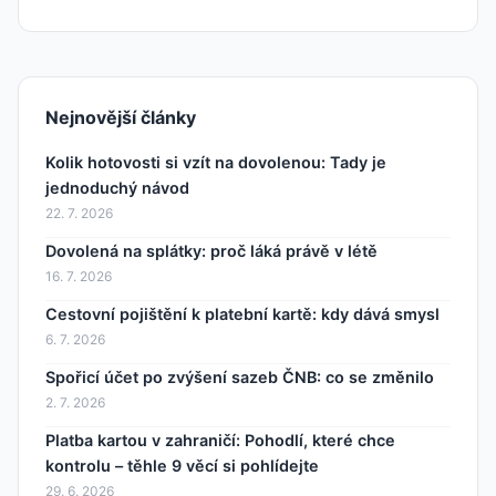
Nejnovější články
Kolik hotovosti si vzít na dovolenou: Tady je
jednoduchý návod
22. 7. 2026
Dovolená na splátky: proč láká právě v létě
16. 7. 2026
Cestovní pojištění k platební kartě: kdy dává smysl
6. 7. 2026
Spořicí účet po zvýšení sazeb ČNB: co se změnilo
2. 7. 2026
Platba kartou v zahraničí: Pohodlí, které chce
kontrolu – těhle 9 věcí si pohlídejte
29. 6. 2026