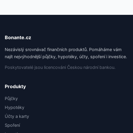
Bonante.cz
Nezávislý srovnávač finančních produktů. Pomáháme vám
najít nejvýhodnější půjčky, hypotéky, účty, spoření i investice.
Poskytovatelé jsou licencováni Českou národní bankou.
Produkty
Půjčky
Hypotéky
Účty a karty
Spoření