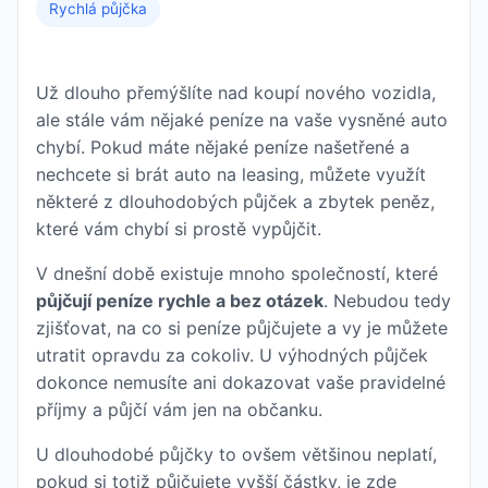
Rychlá půjčka
Už dlouho přemýšlíte nad koupí nového vozidla,
ale stále vám nějaké peníze na vaše vysněné auto
chybí. Pokud máte nějaké peníze našetřené a
nechcete si brát auto na leasing, můžete využít
některé z dlouhodobých půjček a zbytek peněz,
které vám chybí si prostě vypůjčit.
V dnešní době existuje mnoho společností, které
půjčují peníze rychle a bez otázek
. Nebudou tedy
zjišťovat, na co si peníze půjčujete a vy je můžete
utratit opravdu za cokoliv. U výhodných půjček
dokonce nemusíte ani dokazovat vaše pravidelné
příjmy a půjčí vám jen na občanku.
U dlouhodobé půjčky to ovšem většinou neplatí,
pokud si totiž půjčujete vyšší částky, je zde