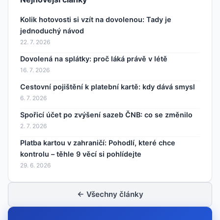
Kolik hotovosti si vzít na dovolenou: Tady je
jednoduchý návod
22. 7. 2026
Dovolená na splátky: proč láká právě v létě
16. 7. 2026
Cestovní pojištění k platební kartě: kdy dává smysl
6. 7. 2026
Spořicí účet po zvýšení sazeb ČNB: co se změnilo
2. 7. 2026
Platba kartou v zahraničí: Pohodlí, které chce
kontrolu – těhle 9 věcí si pohlídejte
29. 6. 2026
← Všechny články