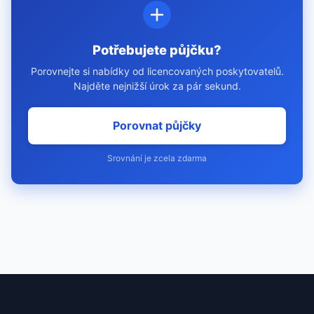
Potřebujete půjčku?
Porovnejte si nabídky od licencovaných poskytovatelů.
Najděte nejnižší úrok za pár sekund.
Porovnat půjčky
Srovnání je zcela zdarma