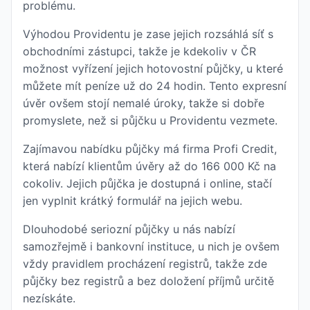
problému.
Výhodou Providentu je zase jejich rozsáhlá síť s
obchodními zástupci, takže je kdekoliv v ČR
možnost vyřízení jejich hotovostní půjčky, u které
můžete mít peníze už do 24 hodin. Tento expresní
úvěr ovšem stojí nemalé úroky, takže si dobře
promyslete, než si půjčku u Providentu vezmete.
Zajímavou nabídku půjčky má firma Profi Credit,
která nabízí klientům úvěry až do 166 000 Kč na
cokoliv. Jejich půjčka je dostupná i online, stačí
jen vyplnit krátký formulář na jejich webu.
Dlouhodobé seriozní půjčky u nás nabízí
samozřejmě i bankovní instituce, u nich je ovšem
vždy pravidlem procházení registrů, takže zde
půjčky bez registrů a bez doložení příjmů určitě
nezískáte.