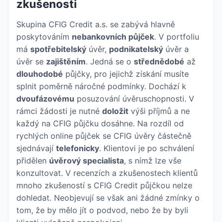
zkušenosti
Skupina CFIG Credit a.s. se zabývá hlavně
poskytováním
nebankovních půjček
. V portfoliu
má
spotřebitelský
úvěr,
podnikatelský
úvěr a
úvěr se
zajištěním
. Jedná se o
střednědobé
až
dlouhodobé
půjčky, pro jejichž získání musíte
splnit poměrně náročné podmínky. Dochází k
dvoufázovému
posuzování úvěruschopnosti. V
rámci žádosti je nutné
doložit
výši příjmů a ne
každý na CFIG půjčku dosáhne. Na rozdíl od
rychlých online půjček se CFIG úvěry částečně
sjednávají
telefonicky
. Klientovi je po schválení
přidělen
úvěrový specialista
, s nímž lze vše
konzultovat. V recenzích a zkušenostech klientů
mnoho zkušeností s CFIG Credit půjčkou nelze
dohledat. Neobjevují se však ani žádné zmínky o
tom, že by mělo jít o podvod, nebo že by byli