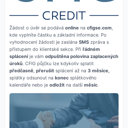
Žádost o úvěr se podává
online
na
cfigse.com
,
kde vyplníte částku a základní informace. Po
vyhodnocení žádosti je zaslána
SMS
zpráva s
přístupem do klientské sekce. Při
řádném
splácení
je vám
odpuštěna polovina zaplacených
úroků
. CFIG půjčku lze kdykoliv splatit
předčasně
,
přerušit
splácení až na
3 měsíce,
splátky odsunout na
konec
splátkového
kalendáře nebo je
odložit
na další
měsíc
.