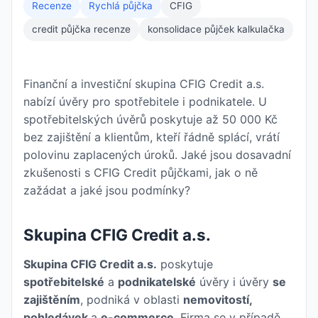
Recenze
Rychlá půjčka
CFIG
credit půjčka recenze
konsolidace půjček kalkulačka
Finanční a investiční skupina CFIG Credit a.s.
nabízí úvěry pro spotřebitele i podnikatele. U
spotřebitelských úvěrů poskytuje až 50 000 Kč
bez zajištění a klientům, kteří řádně splácí, vrátí
polovinu zaplacených úroků. Jaké jsou dosavadní
zkušenosti s CFIG Credit půjčkami, jak o ně
zažádat a jaké jsou podmínky?
Skupina CFIG Credit a.s.
Skupina CFIG Credit a.s.
poskytuje
spotřebitelské
a
podnikatelské
úvěry i úvěry
se
zajištěním
, podniká v oblasti
nemovitostí,
pohledávek
a
e-commerce
. Firma se v případě