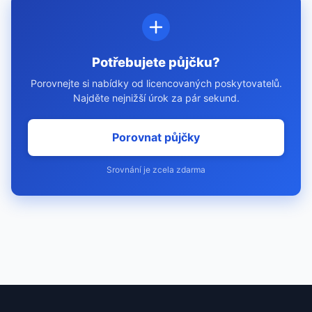
Potřebujete půjčku?
Porovnejte si nabídky od licencovaných poskytovatelů.
Najděte nejnižší úrok za pár sekund.
Porovnat půjčky
Srovnání je zcela zdarma