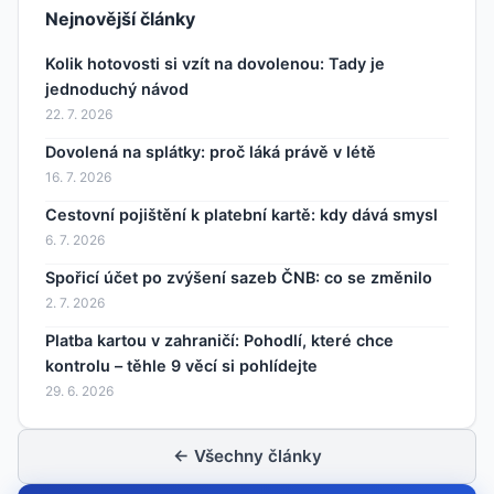
Nejnovější články
Kolik hotovosti si vzít na dovolenou: Tady je
jednoduchý návod
22. 7. 2026
Dovolená na splátky: proč láká právě v létě
16. 7. 2026
Cestovní pojištění k platební kartě: kdy dává smysl
6. 7. 2026
Spořicí účet po zvýšení sazeb ČNB: co se změnilo
2. 7. 2026
Platba kartou v zahraničí: Pohodlí, které chce
kontrolu – těhle 9 věcí si pohlídejte
29. 6. 2026
← Všechny články