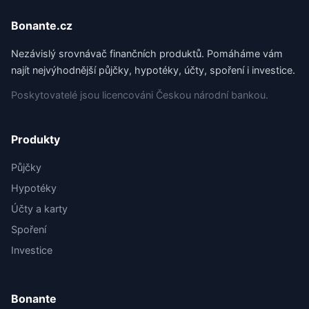
Bonante.cz
Nezávislý srovnávač finančních produktů. Pomáháme vám
najít nejvýhodnější půjčky, hypotéky, účty, spoření i investice.
Poskytovatelé jsou licencováni Českou národní bankou.
Produkty
Půjčky
Hypotéky
Účty a karty
Spoření
Investice
Bonante