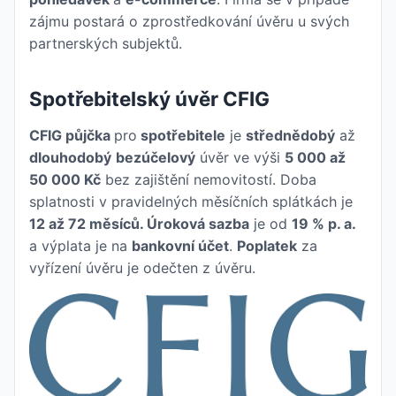
zájmu postará o zprostředkování úvěru u svých
partnerských subjektů.
Spotřebitelský úvěr CFIG
CFIG půjčka
pro
spotřebitele
je
střednědobý
až
dlouhodobý
bezúčelový
úvěr ve výši
5 000 až
50 000 Kč
bez zajištění nemovitostí. Doba
splatnosti v pravidelných měsíčních splátkách je
12 až 72 měsíců. Úroková sazba
je od
19 % p. a.
a výplata je na
bankovní účet
.
Poplatek
za
vyřízení úvěru je odečten z úvěru.