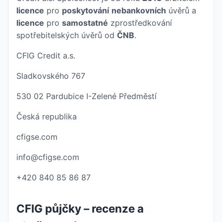
licence
pro
poskytování
nebankovních
úvěrů a
licence
pro
samostatné
zprostředkování
spotřebitelských úvěrů od
ČNB
.
CFIG Credit a.s.
Sladkovského 767
530 02 Pardubice I-Zelené Předměstí
Česká republika
cfigse.com
info@cfigse.com
+420 840 85 86 87
CFIG půjčky –⁠ recenze a