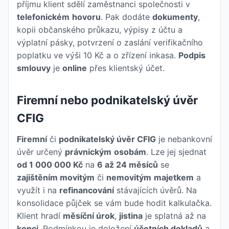
příjmu klient sdělí zaměstnanci společnosti v
telefonickém
hovoru
. Pak dodáte
dokumenty
,
kopii občanského průkazu, výpisy z účtu a
výplatní pásky, potvrzení o zaslání verifikačního
poplatku ve výši 10 Kč a o zřízení inkasa.
Podpis
smlouvy
je
online
přes klientský účet.
Firemní nebo podnikatelský úvěr
CFIG
Firemní
či
podnikatelský úvěr CFIG
je nebankovní
úvěr určený
právnickým
osobám
. Lze jej sjednat
od 1 000 000 Kč
na
6 až 24 měsíců
se
zajištěním movitým
či
nemovitým
majetkem
a
využít i na
refinancování
stávajících úvěrů. Na
konsolidace půjček se vám bude hodit kalkulačka.
Klient hradí
měsíční úrok
,
jistina
je splatná až na
konci
. Podmínkou je doložení
účetních dokladů
a