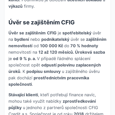
výkazů
firmy.
Úvěr se zajištěním CFIG
Úvěr se zajištěním
CFIG
je
spotřebitelský
úvěr
na
bydlení
nebo
podnikatelský
úvěr se
zajištěním
nemovitostí
od
100 000 Kč
do
70 % hodnoty
nemovitosti na
12 až 120 měsíců. Úroková
sazba
je
od
9 % p. a.
V případě řádného splácení
společnost opět
odpustí polovinu zaplacených
úroků
. K
podpisu smlouvy
u zajištěného úvěru
pak dochází
prostřednictvím pracovníka
společnosti
.
Stávající klienti
, kteří potřebují finance navíc,
mohou také využít nabídky
zprostředkování
půjčky
u jednoho z partnerů společnosti CFIG
Credit a.s. Společnost je od roku
2018
držitelem