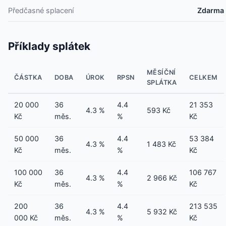
Předčasné splacení
Zdarma
Příklady splátek
MĚSÍČNÍ
ČÁSTKA
DOBA
ÚROK
RPSN
CELKEM
SPLÁTKA
20 000
36
4.4
21 353
4.3 %
593 Kč
Kč
měs.
%
Kč
50 000
36
4.4
53 384
4.3 %
1 483 Kč
Kč
měs.
%
Kč
100 000
36
4.4
106 767
4.3 %
2 966 Kč
Kč
měs.
%
Kč
200
36
4.4
213 535
4.3 %
5 932 Kč
000 Kč
měs.
%
Kč