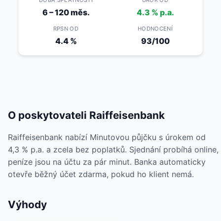
DOBA SPLATNOSTI
ÚROK OD
6 – 120 měs.
4.3 % p.a.
RPSN OD
HODNOCENÍ
4.4 %
93/100
O poskytovateli Raiffeisenbank
Raiffeisenbank nabízí Minutovou půjčku s úrokem od
4,3 % p.a. a zcela bez poplatků. Sjednání probíhá online,
peníze jsou na účtu za pár minut. Banka automaticky
otevře běžný účet zdarma, pokud ho klient nemá.
Výhody