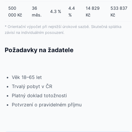
500
36
4.4
14 829
533 837
4.3 %
000 Kč
měs.
%
Kč
Kč
* Orientační výpočet při nejnižší úrokové sazbě. Skutečná splátka
závisí na individuálním posouzení.
Požadavky na žadatele
Věk 18–65 let
Trvalý pobyt v ČR
Platný doklad totožnosti
Potvrzení o pravidelném příjmu