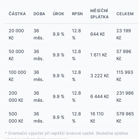
MĚSÍČNÍ
ČÁSTKA
DOBA
ÚROK
RPSN
CELKEM
SPLÁTKA
20 000
36
12.8
23 199
9.9 %
644 Kč
Kč
měs.
%
Kč
50 000
36
12.8
57 996
9.9 %
1 611 Kč
Kč
měs.
%
Kč
100 000
36
12.8
115 993
9.9 %
3 222 Kč
Kč
měs.
%
Kč
200
36
12.8
231 986
9.9 %
6 444 Kč
000 Kč
měs.
%
Kč
500
36
12.8
16 110
579 965
9.9 %
000 Kč
měs.
%
Kč
Kč
* Orientační výpočet při nejnižší úrokové sazbě. Skutečná splátka