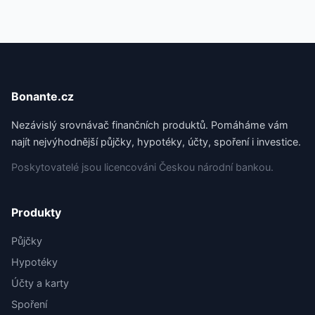
Bonante.cz
Nezávislý srovnávač finančních produktů. Pomáháme vám
najít nejvýhodnější půjčky, hypotéky, účty, spoření i investice.
Poskytovatelé jsou licencováni Českou národní bankou.
Produkty
Půjčky
Hypotéky
Účty a karty
Spoření