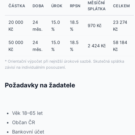
MĚSÍČNÍ
ČÁSTKA
DOBA
ÚROK
RPSN
CELKEM
SPLÁTKA
20 000
24
15.0
18.5
23 274
970 Kč
Kč
měs.
%
%
Kč
50 000
24
15.0
18.5
58 184
2 424 Kč
Kč
měs.
%
%
Kč
* Orientační výpočet při nejnižší úrokové sazbě. Skutečná splátka
závisí na individuálním posouzení.
Požadavky na žadatele
Věk 18–65 let
Občan ČR
Bankovní účet