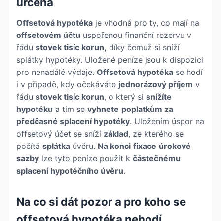
určena
Offsetová hypotéka
je vhodná pro ty, co mají na
offsetovém účtu
uspořenou finanční rezervu v
řádu
stovek tisíc korun,
díky čemuž si sníží
splátky hypotéky. Uložené peníze jsou k dispozici
pro nenadálé výdaje.
Offsetová hypotéka
se hodí
i v případě, kdy očekáváte
jednorázový příjem
v
řádu
stovek tisíc korun
, o který si
snížíte
hypotéku
a tím se
vyhnete
poplatkům za
předčasné splacení hypotéky
. Uložením úspor na
offsetový účet se sníží
základ
, ze kterého se
počítá
splátka
úvěru.
Na konci
fixace
úrokové
sazby
lze tyto peníze použít k
částečnému
splacení hypotéčního úvěru
.
Na co si dát pozor a pro koho se
offsetová hypotéka nehodí