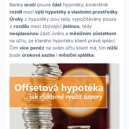
Banka
úročí
pouze
část
hypotéky, konkrétně
rozdíl
mezi
výší hypotéky a vlastními prostředky
.
Úroky
z hypotéky jsou tedy vypočítávány pouze
z
rozdílu
mezi zbývající
jistinou
, tedy
nesplacenou
částí úvěru a
měsíčním zůstatkem
na účtu, ze kterého hypotéku klient právě splácí.
Čím
více
peněz
na svém účtu klient má, tím
nižší
bude
úroková sazba
i
měsíční splátka
.