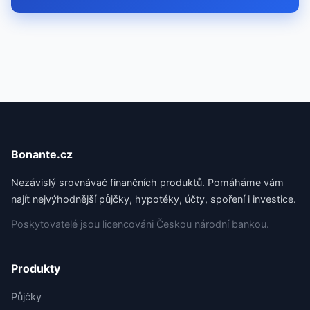
Bonante.cz
Nezávislý srovnávač finančních produktů. Pomáháme vám
najít nejvýhodnější půjčky, hypotéky, účty, spoření i investice.
Poskytovatelé jsou licencováni Českou národní bankou.
Produkty
Půjčky