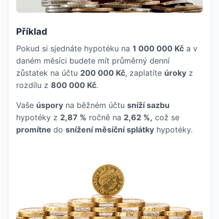
Příklad
Pokud si sjednáte hypotéku na
1 000 000 Kč
a v
daném měsíci budete mít průměrný denní
zůstatek na účtu
200 000 Kč
, zaplatíte
úroky
z
rozdílu z
800 000 Kč
.
Vaše
úspory
na běžném účtu
sníží sazbu
hypotéky z
2,87 %
ročně na
2,62 %,
což se
promítne
do
snížení měsíční splátky
hypotéky.