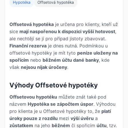
Hypotéka
Offsetová hypotéka
Offsetová hypotéka
je určena pro klienty, kteří už
sice
mají naspořenou k dispozici vyšší hotovost
,
ale nechtějí se jí pro případ jistoty zbavovat.
Finanční rezerva
je dnes nutná. Podmínkou u
offsetové hypotéky je mít tyto
peníze uloženy na
spořícím
nebo
běžném účtu dané banky
, kde
však
nejsou nijak úročeny
.
Výhody Offsetové hypotéky
Offsetovou hypotéku
můžete znát také pod
názvem
Hypotéka se zápočtem úspor
. Výhodou
pro klienta je u Offsetové hypotéky to, že
platí
úroky pouze z rozdílu
mezi
výší úvěru
a
zůstatkem
na jeho
běžném
či spořicím
účtu
, tzv.