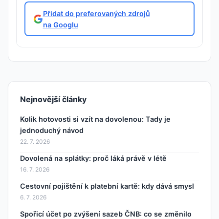
Přidat do preferovaných zdrojů
na Googlu
Nejnovější články
Kolik hotovosti si vzít na dovolenou: Tady je
jednoduchý návod
22. 7. 2026
Dovolená na splátky: proč láká právě v létě
16. 7. 2026
Cestovní pojištění k platební kartě: kdy dává smysl
6. 7. 2026
Spořicí účet po zvýšení sazeb ČNB: co se změnilo