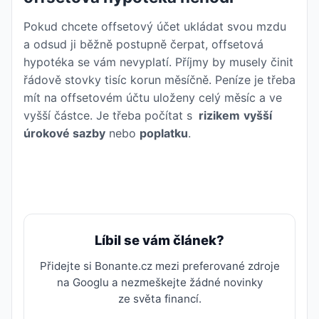
Pokud chcete offsetový účet ukládat svou mzdu
a odsud ji běžně postupně čerpat, offsetová
hypotéka se vám nevyplatí. Příjmy by musely činit
řádově stovky tisíc korun měsíčně. Peníze je třeba
mít na offsetovém účtu uloženy celý měsíc a ve
vyšší částce. Je třeba počítat s
rizikem
vyšší
úrokové sazby
nebo
poplatku
.
Líbil se vám článek?
Přidejte si Bonante.cz mezi preferované zdroje
na Googlu a nezmeškejte žádné novinky
ze světa financí.