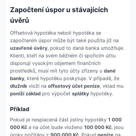
Započtení úspor u stávajících
úvěrů
Offsetová hypotéka neboli hypotéka se
započtením úspor může být také použita již na
uzavřené úvěry
, pokud to daná banka umožňuje.
Klienti, kteří na svém běžném či spořicím účtu
disponují vysokým objemem finančních
prostředků, musí mít tyto účty zřízeny u
dané
banky
, které hypotéku poskytuje. V případě, že
dlužník
vloží na
offsetový účet peníze
, vklad mu
poníží základ
pro výpočet
splátky
hypotéky.
Příklad
Pokud je nesplacená část jistiny hypotéky
1 000
000 Kč
a na účet bude vloženo
100 000 Kč
, jsou
úroky počítány z
900 000 Kč
. Pokud
peníze
na